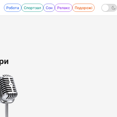
Робота
Спортзал
Сон
Релакс
Подорожі
ри