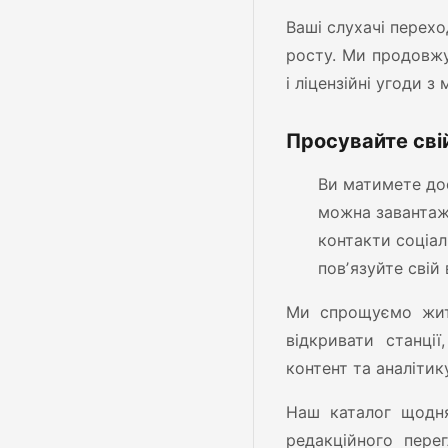
Ваші слухачі перехо
росту. Ми продовжу
і ліцензійні угоди 
Просувайте сві
Ви матимете дос
можна завантажу
контакти соціа
повʼязуйте свій 
Ми спрощуємо житт
відкривати станці
контент та аналітику
Наш каталог щодня
редакційного пере