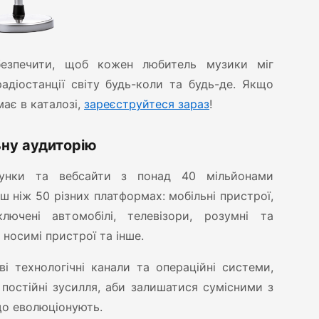
езпечити, щоб кожен любитель музики міг
адіостанції світу будь-коли та будь-де. Якщо
має в каталозі,
зареєструйтеся зараз
!
ьну аудиторію
унки та вебсайти з понад 40 мільйонами
ш ніж 50 різних платформах: мобільні пристрої,
ключені автомобілі, телевізори, розумні та
 носимі пристрої та інше.
і технологічні канали та операційні системи,
а постійні зусилля, аби залишатися сумісними з
що еволюціонують.