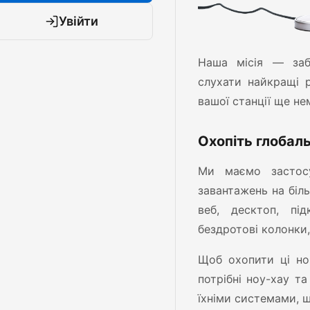
Увійти
Наша місія — заб
слухати найкращі р
вашої станції ще не
Охопіть глобал
Ми маємо застос
завантажень на біль
веб, десктоп, під
бездротові колонки,
Щоб охопити ці нов
потрібні ноу-хау т
їхніми системами, 