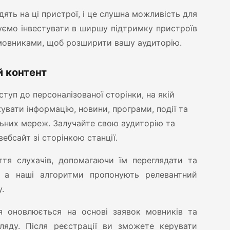
дять на ці пристрої, і це слушна можливість для
ємо інвестувати в ширшу підтримку пристроїв
з мовниками, щоб розширити вашу аудиторію.
й контент
туп до персоналізованої сторінки, на якій
вати інформацію, новини, програми, події та
льних мереж. Залучайте свою аудиторію та
вебсайт зі сторінкою станції.
я слухачів, допомагаючи їм переглядати та
ї, а наші алгоритми пропонують релевантний
.
 оновлюється на основі заявок мовників та
гляду. Після реєстрації ви зможете керувати