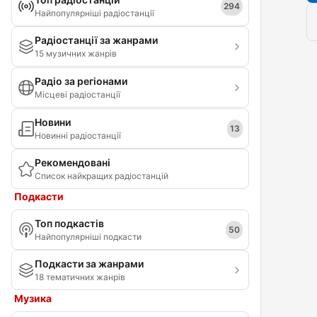
294
Найпопулярніші радіостанції
Радіостанції за жанрами
15 музичних жанрів
Радіо за регіонами
Місцеві радіостанції
Новини
13
Новинні радіостанції
Рекомендовані
Список найкращих радіостанцій
Подкасти
Топ подкастів
50
Найпопулярніші подкасти
Подкасти за жанрами
18 тематичних жанрів
Музика