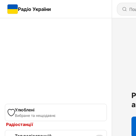
Радіо України
Р
а
Улюблені
Вибране та нещодавнє
Радіостанції
Топ радіостанцій